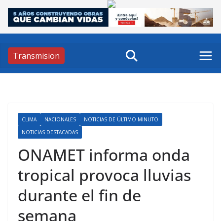
Skip
to
content
Transmision
CLIMA
NACIONALES
NOTICIAS DE ÚLTIMO MINUTO
NOTICIAS DESTACADAS
ONAMET informa onda
tropical provoca lluvias
durante el fin de
semana