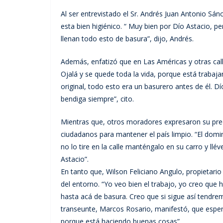
Al ser entrevistado el Sr. Andrés Juan Antonio Sán
esta bien higiénico. “ Muy bien por Dío Astacio, p
llenan todo esto de basura”, dijo, Andrés.
Además, enfatizó que en Las Américas y otras calle
Ojalá y se quede toda la vida, porque está trabaja
original, todo esto era un basurero antes de él. D
bendiga siempre”, cito.
Mientras que, otros moradores expresaron su preo
ciudadanos para mantener el país limpio. “El domi
no lo tire en la calle manténgalo en su carro y ll
Astacio”.
En tanto que, Wilson Feliciano Angulo, propietario
del entorno. “Yo veo bien el trabajo, yo creo que h
hasta acá de basura. Creo que si sigue así tendr
transeunte, Marcos Rosario, manifestó, que esper
porque está haciendo buenas cosas”.