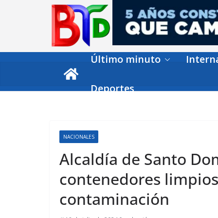
Skip
to
content
Último minuto
Intern
Deportes
NACIONALES
Alcaldía de Santo Do
contenedores limpios
contaminación