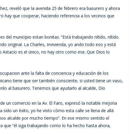
chez, reveló que la avenida 25 de febrero era basurero y ahora
ero hay que cooperar, haciendo referencia a los vecinos que
s del municipio estan bonitas. “Está trabajando nítido, nítido.
ndo original. La Charles, Invivienda, yo ando todo eso y está
ío Astacio es el único, no hay otro como ese. Que Dios lo
cupacion ante la falta de conciencia y educación de los
nicano tiene que ser también consciente, si usted tiene un vaso,
évenlo al basurero. Tenemos que ayudarlo al alcalde, Dío
 de un comercio en la Av. El Faro, expresó la notable mejoria
a sido un éxito, yo he visto cómo esta calle se llena de allá
emos alcalde por mucho tiempo”. En ese mismo sentido el
a que “él siga trabajando como lo ha hecho hasta ahora,