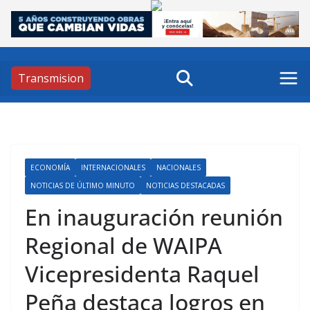
Skip
to
content
Transmision
ECONOMÍA
INTERNACIONALES
NACIONALES
NOTICIAS DE ÚLTIMO MINUTO
NOTICIAS DESTACADAS
En inauguración reunión
Regional de WAIPA
Vicepresidenta Raquel
Peña destaca logros en