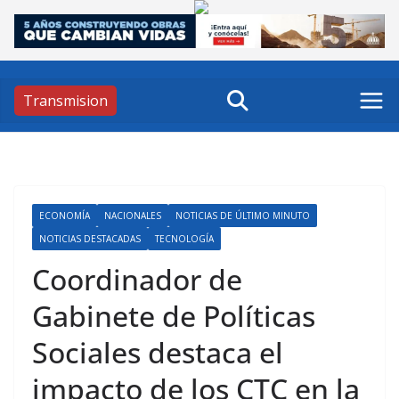
Skip
to
content
Transmision
ECONOMÍA
NACIONALES
NOTICIAS DE ÚLTIMO MINUTO
NOTICIAS DESTACADAS
TECNOLOGÍA
Coordinador de
Gabinete de Políticas
Sociales destaca el
impacto de los CTC en la