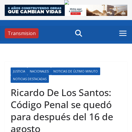
Skip
to
content
Transmision
JUSTICIA
NACIONALES
NOTICIAS DE ÚLTIMO MINUTO
NOTICIAS DESTACADAS
Ricardo De Los Santos:
Código Penal se quedó
para después del 16 de
agosto