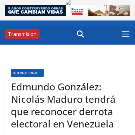
Skip
to
content
Transmision
INTERNACIONALES
Edmundo González:
Nicolás Maduro tendrá
que reconocer derrota
electoral en Venezuela