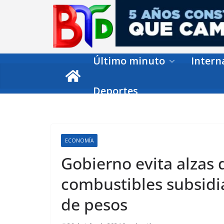
Skip
to
content
Último minuto
Intern
Deportes
ECONOMÍA
Gobierno evita alzas 
combustibles subsidi
de pesos