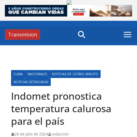
Skip
to
content
Transmision
CLIMA
NACIONALES
NOTICIAS DE ÚLTIMO MINUTO
NOTICIAS DESTACADAS
Indomet pronostica
temperatura calurosa
para el país
26 de julio de 2024
redacción