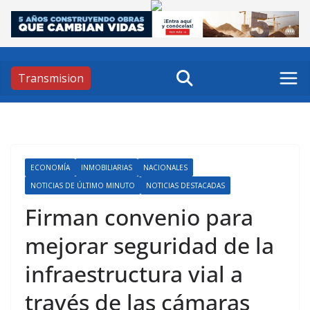
Skip
to
content
Transmision
ECONOMÍA
INMOBILIARIAS
NACIONALES
NOTICIAS DE ÚLTIMO MINUTO
NOTICIAS DESTACADAS
Firman convenio para
mejorar seguridad de la
infraestructura vial a
través de las cámaras