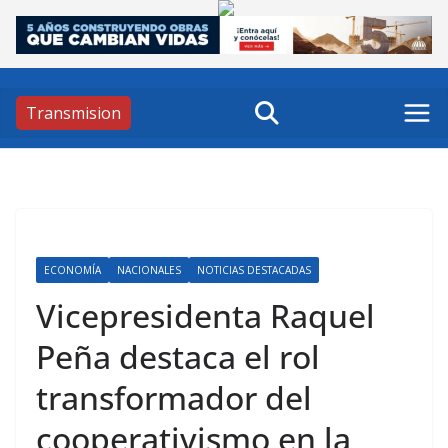
Skip
to
content
Transmision
ECONOMÍA
NACIONALES
NOTICIAS DESTACADAS
Vicepresidenta Raquel
Peña destaca el rol
transformador del
cooperativismo en la