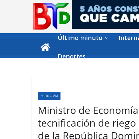
Skip
to
content
Último minuto
Intern
Deportes
ECONOMÍA
Ministro de Economía 
tecnificación de riego
de la República Domi