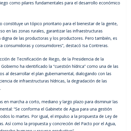
e riego como pilares fundamentales para el desarrollo económico
o constituye un tópico prioritario para el bienestar de la gente,
so en las zonas rurales, garantizar las infraestructuras
da digna de las productoras y los productores. Pero también, es
para consumidoras y consumidores”, destacó Isa Contreras.
cción de Tecnificación de Riego, de la Presidencia de la
 Gobierno ha identificado la “cuestión hídrica” como una de las
os al desarrollar el plan gubernamental, dialogando con las
ciencia de infraestructuras hídricas, la degradación de las
.
as en marcha a corto, mediano y largo plazo para disminuir las
amental: “Se conforma el Gabinete de Agua para una gestión
 todos lo martes. Por igual, el impulso a la propuesta de Ley de
as. Así como la propuesta y concreción del Pacto por el Agua,
derecho humano y recurso productivo”.