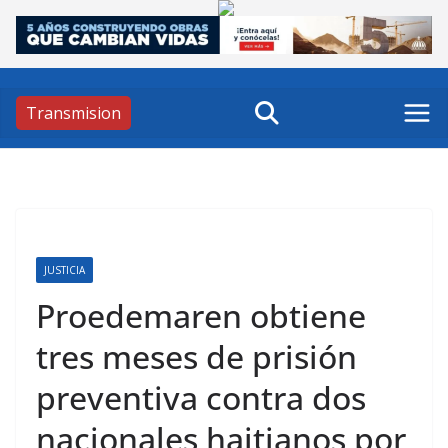
Skip
to
content
Transmision
JUSTICIA
Proedemaren obtiene
tres meses de prisión
preventiva contra dos
nacionales haitianos por