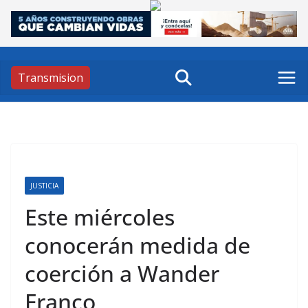
Skip
to
content
Transmision
JUSTICIA
Este miércoles
conocerán medida de
coerción a Wander
Franco