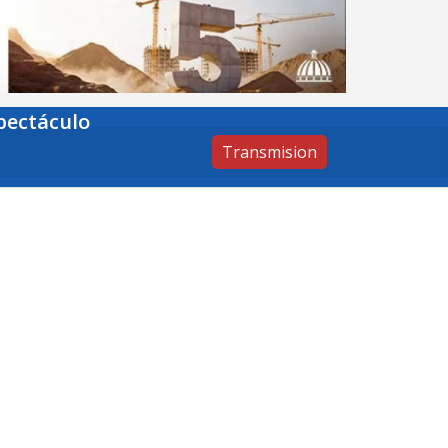
pectáculo
Transmision