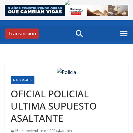
Skip
to
content
Transmision
NACIONALES
OFICIAL POLICIAL
ULTIMA SUPUESTO
ASALTANTE
15 de noviembre de 2024
admin