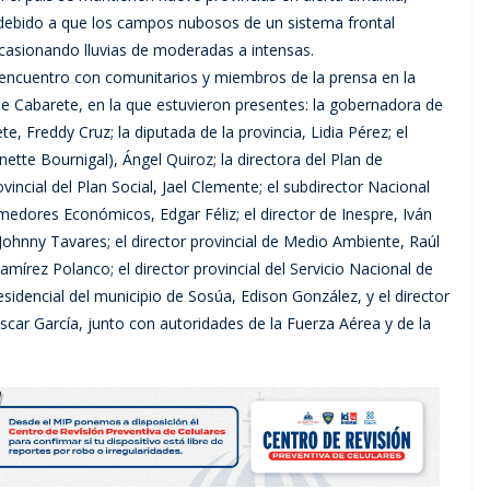
, debido a que los campos nubosos de un sistema frontal
 ocasionando lluvias de moderadas a intensas.
encuentro con comunitarios y miembros de la prensa en la
 de Cabarete, en la que estuvieron presentes: la gobernadora de
te, Freddy Cruz; la diputada de la provincia, Lidia Pérez; el
ette Bournigal), Ángel Quiroz; la directora del Plan de
ovincial del Plan Social, Jael Clemente; el subdirector Nacional
omedores Económicos, Edgar Féliz; el director de Inespre, Iván
 Johnny Tavares; el director provincial de Medio Ambiente, Raúl
mírez Polanco; el director provincial del Servicio Nacional de
esidencial del municipio de Sosúa, Edison González, y el director
ascar García, junto con autoridades de la Fuerza Aérea y de la