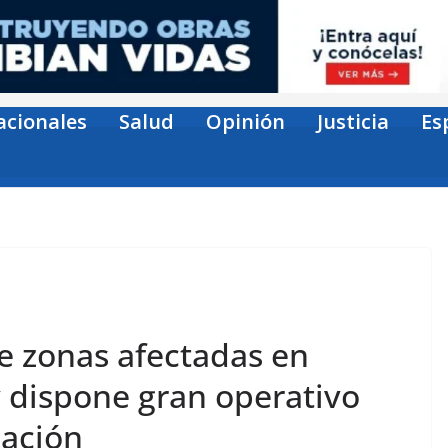
acionales
Salud
Opinión
Justicia
Es
re zonas afectadas en
y dispone gran operativo
lación