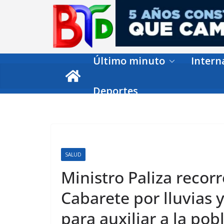
Skip
to
content
Último minuto
Intern
Deportes
SALUD
Ministro Paliza recor
Cabarete por lluvias 
para auxiliar a la pob