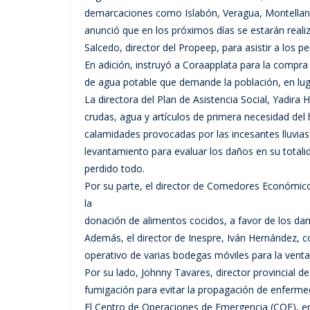
demarcaciones como Islabón, Veragua, Montellan
anunció que en los próximos días se estarán reali
Salcedo, director del Propeep, para asistir a los
En adición, instruyó a Coraapplata para la compr
de agua potable que demande la población, en lu
La directora del Plan de Asistencia Social, Yadira
crudas, agua y artículos de primera necesidad de
calamidades provocadas por las incesantes lluvia
levantamiento para evaluar los daños en su totali
perdido todo.
Por su parte, el director de Comedores Económico
la
donación de alimentos cocidos, a favor de los dam
Además, el director de Inespre, Iván Hernández, c
operativo de varias bodegas móviles para la venta
Por su lado, Johnny Tavares, director provincial 
fumigación para evitar la propagación de enferm
El Centro de Operaciones de Emergencia (COE), en 