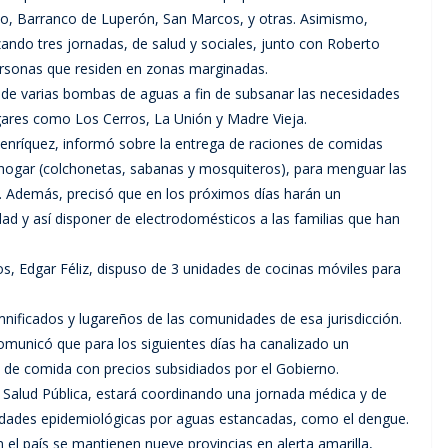
o, Barranco de Luperón, San Marcos, y otras. Asimismo,
zando tres jornadas, de salud y sociales, junto con Roberto
 personas que residen en zonas marginadas.
a de varias bombas de aguas a fin de subsanar las necesidades
gares como Los Cerros, La Unión y Madre Vieja.
 Henríquez, informó sobre la entrega de raciones de comidas
l hogar (colchonetas, sabanas y mosquiteros), para menguar las
s. Además, precisó que en los próximos días harán un
dad y así disponer de electrodomésticos a las familias que han
s, Edgar Féliz, dispuso de 3 unidades de cocinas móviles para
nificados y lugareños de las comunidades de esa jurisdicción.
omunicó que para los siguientes días ha canalizado un
 de comida con precios subsidiados por el Gobierno.
de Salud Pública, estará coordinando una jornada médica y de
edades epidemiológicas por aguas estancadas, como el dengue.
el país se mantienen nueve provincias en alerta amarilla,