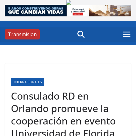
Skip
to
content
Transmision
INTERNACIONALES
Consulado RD en
Orlando promueve la
cooperación en evento
Universidad de Florida