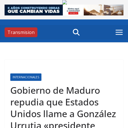
Skip
to
content
Transmision
INTERNACIONALES
Gobierno de Maduro
repudia que Estados
Unidos llame a González
Urrutia «presidente