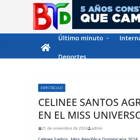
Skip
to
content
Último minuto
Intern
Deportes
ESPECTÁCULO
CELINEE SANTOS AG
EN EL MISS UNIVERS
21 de noviembre de 2024
admin
Celinee Santos, Miss República Dominicana 2024,