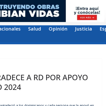
acionales
Salud
Opinión
Justicia
Es
RADECE A RD POR APOYO
O 2024
 agradeció a los dominicanos y cada persona que la apoyó en