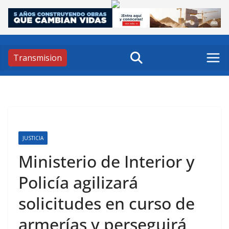
Skip
to
content
Transmision
JUSTICIA
Ministerio de Interior y
Policía agilizará
solicitudes en curso de
armerías y perseguirá