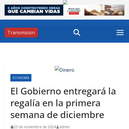
Skip
to
content
Transmision
ECONOMÍA
El Gobierno entregará la
regalía en la primera
semana de diciembre
25 de noviembre de 2024
admin