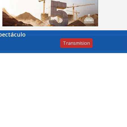
pectáculo
Transmision