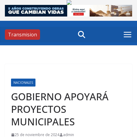
Skip
to
content
Transmision
NACIONALES
GOBIERNO APOYARÁ
PROYECTOS
MUNICIPALES
25 de noviembre de 2024
admin