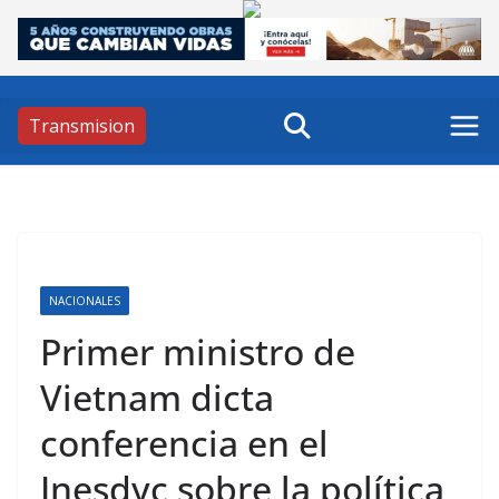
Skip
to
content
Transmision
NACIONALES
Primer ministro de
Vietnam dicta
conferencia en el
Inesdyc sobre la política