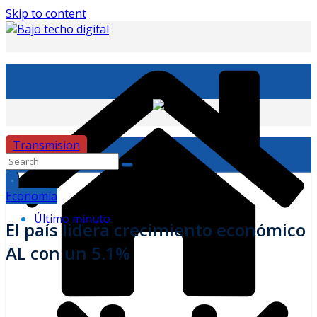
Skip to content
Transmision
Economía
Último minuto
El país lidera crecimiento económico
AL con un 5.1%