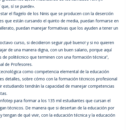
 que, sí se puede».
tar el flagelo de los Ninis que se producen con la deserción
ntes que están cursando el quinto de media, puedan formarse en
achillerato, puedan manejar formativas que los ayuden a tener un
ctavo curso, si decidieron seguir ¡qué bueno! y si no quieren
ajar de una manera digna, con un buen salario, porque aquí
res de politécnico que terminen con una formación técnica”,
nal de Profesores.
 y tecnológica como competencia elemental de la educación
tes detalles, sobre cómo con la formación técnicos profesional
uir estudiando tendrán la capacidad de manejar competencias
tas.
 Infotep para formar a los 135 mil estudiantes que cursan el
gan técnicos. De manera que si desertan de la educación por
tengan de qué vivir, con la educación técnica y la educación