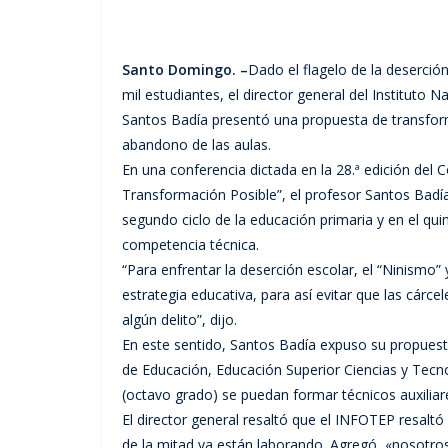
Santo Domingo. –
Dado el flagelo de la deserció
mil estudiantes, el director general del Instituto
Santos Badía presentó una propuesta de transforma
abandono de las aulas.
En una conferencia dictada en la 28.ª edición del
Transformación Posible”, el profesor Santos Badía
segundo ciclo de la educación primaria y en el qui
competencia técnica.
“Para enfrentar la deserción escolar, el “Ninismo
estrategia educativa, para así evitar que las cár
algún delito”, dijo.
En este sentido, Santos Badía expuso su propuesta
de Educación, Educación Superior Ciencias y Tecn
(octavo grado) se puedan formar técnicos auxiliar
El director general resaltó que el INFOTEP resal
de la mitad ya están laborando. Agregó, «nosotr