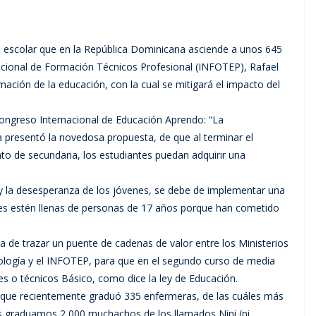
n escolar que en la República Dominicana asciende a unos 645
 Nacional de Formación Técnicos Profesional (INFOTEP), Rafael
ción de la educación, con la cual se mitigará el impacto del
 Congreso Internacional de Educación Aprendo: “La
 presentó la novedosa propuesta, de que al terminar el
nto de secundaria, los estudiantes puedan adquirir una
” y la desesperanza de los jóvenes, se debe de implementar una
celes estén llenas de personas de 17 años porque han cometido
 de trazar un puente de cadenas de valor entre los Ministerios
ología y el INFOTEP, para que en el segundo curso de media
es o técnicos Básico, como dice la ley de Educación.
tó que recientemente graduó 335 enfermeras, de las cuáles más
os graduamos 2,000 muchachos de los llamados Nini (ni