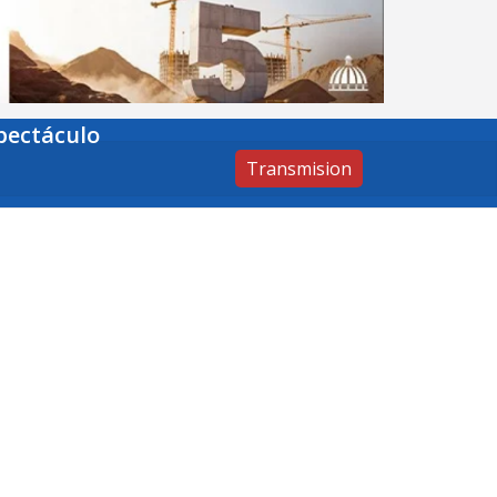
pectáculo
Transmision