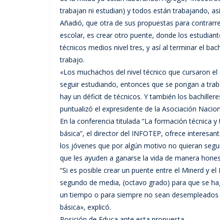
trabajan ni estudian) y todos están trabajando, así
Añadió, que otra de sus propuestas para contrarres
escolar, es crear otro puente, donde los estudia
técnicos medios nivel tres, y así al terminar el b
trabajo.
«Los muchachos del nivel técnico que cursaron el o
seguir estudiando, entonces que se pongan a trab
hay un déficit de técnicos. Y también los bachille
puntualizó el expresidente de la Asociación Nacio
En la conferencia titulada “La formación técnica
básica”, el director del INFOTEP, ofrece interesan
los jóvenes que por algún motivo no quieran seg
que les ayuden a ganarse la vida de manera hones
“Si es posible crear un puente entre el Minerd y el
segundo de media, (octavo grado) para que se ha
un tiempo o para siempre no sean desempleados y 
básica», explicó.
Posición de Educa ante esta propuesta