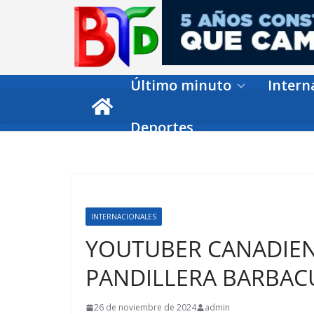
Skip
to
content
Último minuto
Intern
Deportes
INTERNACIONALES
YOUTUBER CANADIEN
PANDILLERA BARBAC
26 de noviembre de 2024
admin