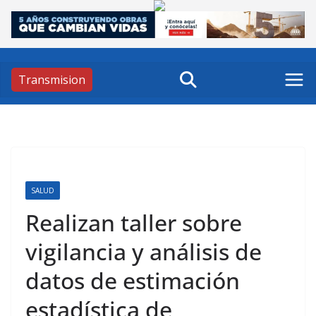
Skip
to
content
Transmision
SALUD
Realizan taller sobre
vigilancia y análisis de
datos de estimación
estadística de