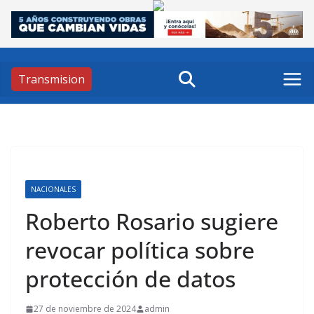
Skip
to
content
Transmision
NACIONALES
Roberto Rosario sugiere
revocar política sobre
protección de datos
27 de noviembre de 2024
admin