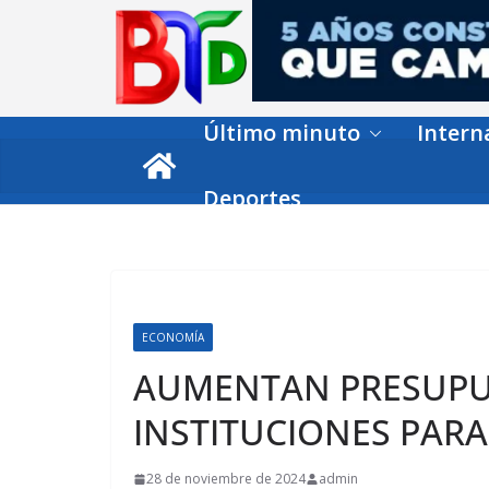
Skip
to
content
Último minuto
Intern
Deportes
ECONOMÍA
AUMENTAN PRESUPUE
INSTITUCIONES PARA
28 de noviembre de 2024
admin