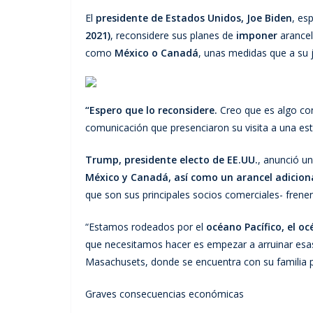
El
presidente de Estados Unidos, Joe Biden
, es
2021)
, reconsidere sus planes de
imponer
arance
como
México o Canadá
, unas medidas que a su 
“Espero que lo reconsidere.
Creo que es algo co
comunicación que presenciaron su visita a una est
Trump, presidente electo de EE.UU.
, anunció u
México y Canadá, así como un arancel adiciona
que son sus principales socios comerciales- frenen 
“Estamos rodeados por el
océano Pacífico, el o
que necesitamos hacer es empezar a arruinar esas
Masachusets, donde se encuentra con su familia pa
Graves consecuencias económicas