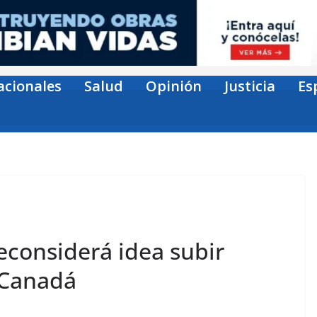
acionales
Salud
Opinión
Justicia
Es
econsiderá idea subir
 Canadá