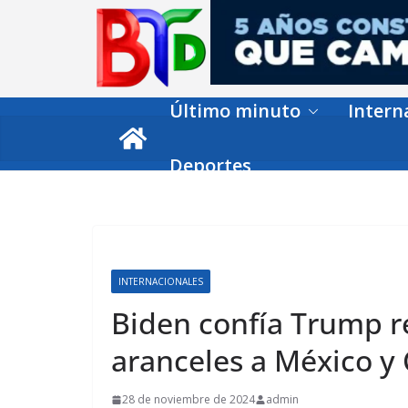
Skip
to
content
Último minuto
Intern
Deportes
INTERNACIONALES
Biden confía Trump r
aranceles a México y
28 de noviembre de 2024
admin