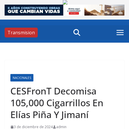
Skip
to
content
Transmision
NACIONALES
CESFronT Decomisa
105,000 Cigarrillos En
Elías Piña Y Jimaní
3 de diciembre de 2024
admin