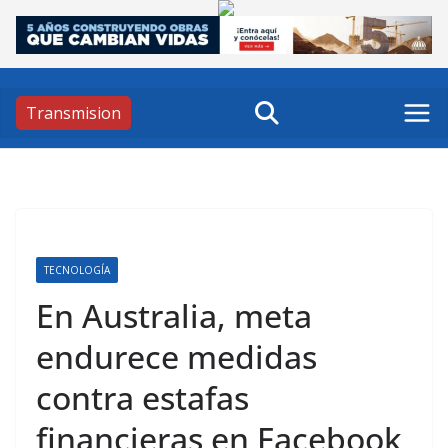
Skip
to
content
Transmision
TECNOLOGÍA
En Australia, meta
endurece medidas
contra estafas
financieras en Facebook