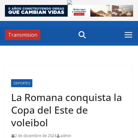
Skip
to
content
Transmision
DEPORTES
La Romana conquista la
Copa del Este de
voleibol
2 de diciembre de 2024
admin